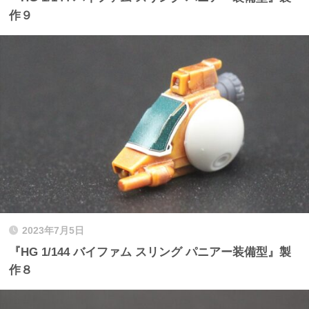
作９
2023年7月5日
『HG 1/144 バイファム スリング パニアー装備型』製
作８