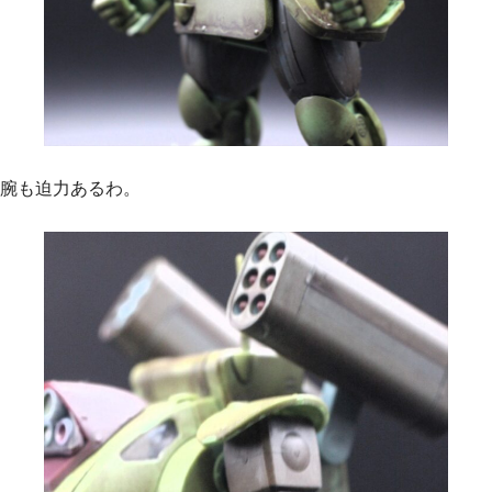
腕も迫力あるわ。