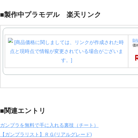
■製作中プラモデル 楽天リンク
BA
価
■関連エントリ
ガンプラを無料で手に入れる裏技（チート）
【ガンプラリスト】ＲＧ(リアルグレード)