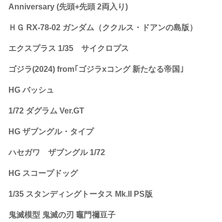
Anniversary (先頭+先頭 2両入り)
ＨＧ RX-78-02 ガンダム（ククルス・ドアンの島版）
エクスプラス 1/35 サイクロプス
ゴジラ(2024) from｢ゴジラxコング 新たなる帝国｣
HG バッシュ
1/72 ダグラム Ver.GT
HG ザブングル・タイプ
ハセガワ ザブングル 1/72
HG スコープドッグ
1/35 スタンディングトータス Mk.II PS版
鬼滅模型 鬼滅の刃 竈門禰豆子